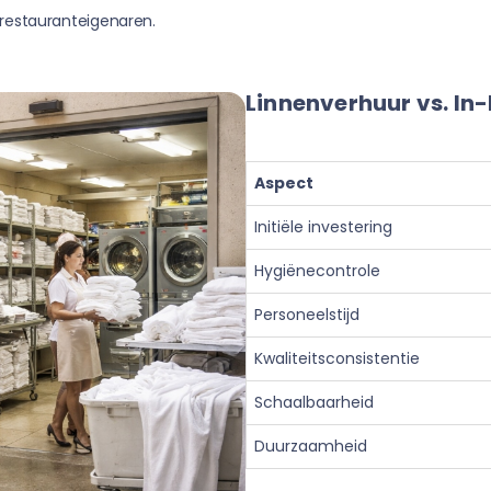
restauranteigenaren.
Linnenverhuur vs. In-
Aspect
Initiële investering
Hygiënecontrole
Personeelstijd
Kwaliteitsconsistentie
Schaalbaarheid
Duurzaamheid