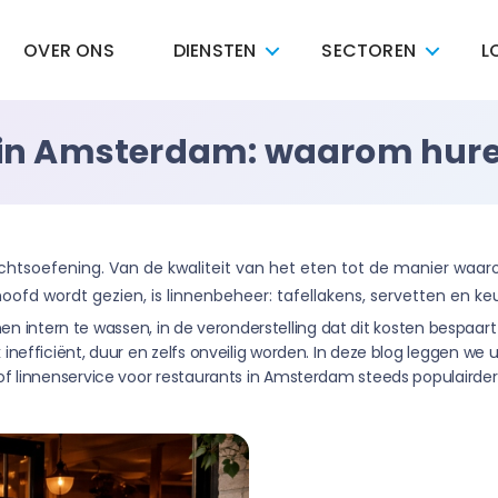
OVER ONS
DIENSTEN
SECTOREN
L
n Amsterdam: waarom huren 
htsoefening. Van de kwaliteit van het eten tot de manier waaro
 hoofd wordt gezien, is linnenbeheer: tafellakens, servetten en 
innen intern te wassen, in de veronderstelling dat dit kosten bespaa
nefficiënt, duur en zelfs onveilig worden. In deze blog leggen we 
f linnenservice voor restaurants in Amsterdam steeds populairder