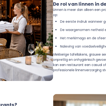
De rol van linnen in 
Linnen is meer dan alleen een pra
op:
De eerste indruk wanneer 
De waargenomen netheid en
Het merkimago en de sfeer
Naleving van voedselveilig
Vlekkerige tafellakens, grauwe 
onprettig en onhygiënisch gevoe
kan een restaurant een casual of
professionele linnenverzorging st
urants?