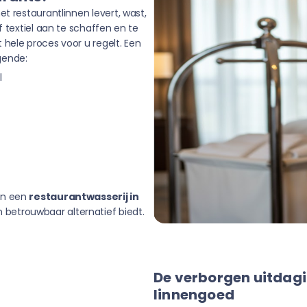
t restaurantlinnen levert, wast,
f textiel aan te schaffen en te
hele proces voor u regelt. Een
gende:
l
an een
restaurantwasserij in
 betrouwbaar alternatief biedt.
De verborgen uitdagi
linnengoed