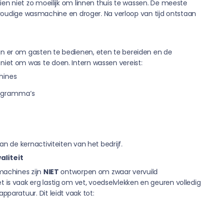
chien niet zo moeilijk om linnen thuis te wassen. De meeste
dige wasmachine en droger. Na verloop van tijd ontstaan
jn er om gasten te bedienen, eten te bereiden en de
 niet om was te doen. Intern wassen vereist:
hines
rogramma’s
aan de kernactiviteiten van het bedrijf.
aliteit
 machines zijn
NIET
ontworpen om zwaar vervuild
t is vaak erg lastig om vet, voedselvlekken en geuren volledig
apparatuur. Dit leidt vaak tot: