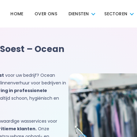
HOME
OVER ONS
DIENSTEN
SECTOREN
 Soest – Ocean
st
voor uw bedrijf? Ocean
 linnenverhuur voor bedrijven in
ring in professionele
 altijd schoon, hygiënisch en
waardige wasservices voor
ritieme klanten.
Onze
betrouwbare ophaal- en