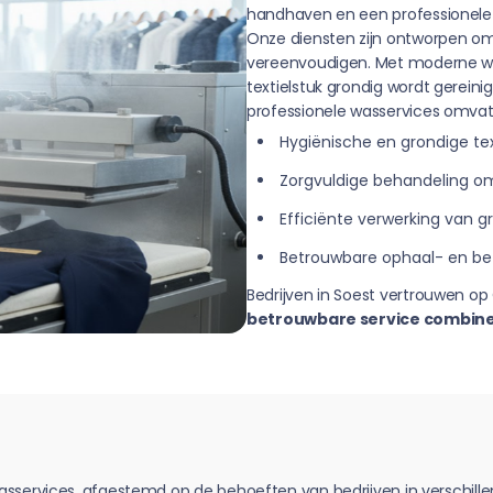
handhaven en een professionele 
Onze diensten zijn ontworpen om 
vereenvoudigen. Met moderne wa
textielstuk grondig wordt gereini
professionele wasservices omvat
Hygiënische en grondige tex
Zorgvuldige behandeling om
Efficiënte verwerking van
Betrouwbare ophaal- en be
Bedrijven in Soest vertrouwen o
betrouwbare service combine
asservices, afgestemd op de behoeften van bedrijven in verschille